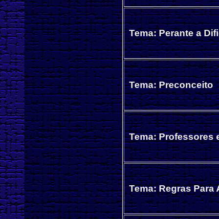
Tema: Perante a Dif
Tema: Preconceito
Tema: Professores 
Tema: Regras Para 