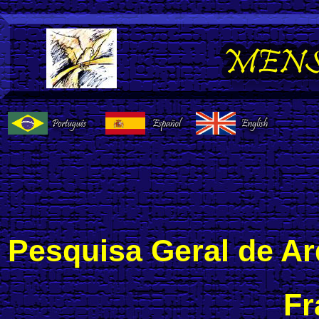
Pesquisa Geral de A
Fr