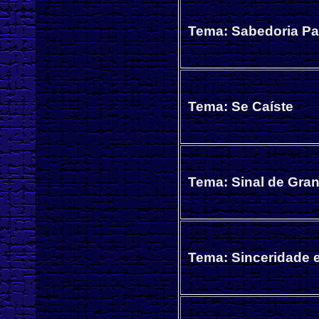
Tema: Sabedoria Par
Tema: Se Caíste
Tema: Sinal de Gra
Tema: Sinceridade 