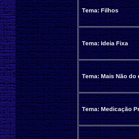
Tema: Filhos
Tema: Ideia Fixa
Tema: Mais Não do 
Tema: Medicação Pr