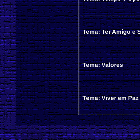
Tema: Ter Amigo e 
Tema: Valores
Tema: Viver em Paz